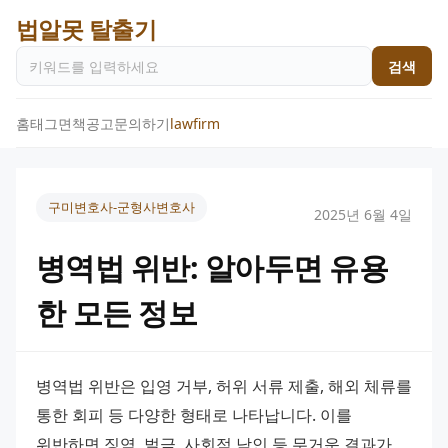
법알못 탈출기
검색
홈
태그
면책공고
문의하기
lawfirm
구미변호사-군형사변호사
2025년 6월 4일
병역법 위반: 알아두면 유용
한 모든 정보
병역법 위반은 입영 거부, 허위 서류 제출, 해외 체류를 
통한 회피 등 다양한 형태로 나타납니다. 이를 
위반하면 징역, 벌금, 사회적 낙인 등 무거운 결과가 