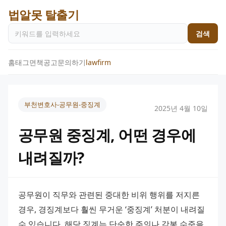
법알못 탈출기
검색
홈
태그
면책공고
문의하기
lawfirm
부천변호사-공무원-중징계
2025년 4월 10일
공무원 중징계, 어떤 경우에
내려질까?
공무원이 직무와 관련된 중대한 비위 행위를 저지른 
경우, 경징계보다 훨씬 무거운 ‘중징계’ 처분이 내려질 
수 있습니다. 해당 징계는 단순한 주의나 감봉 수준을 