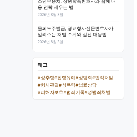
소년부송치, 창원학폭변호사와 함께 대
응 전략 세우는 법
2026년 8월 3일
물피도주벌금, 광교형사전문변호사가
알려주는 처벌 수위와 실전 대응법
2026년 8월 3일
태그
#성추행
#집행유예
#성범죄
#법적처벌
#형사판결
#성폭력
#법률상담
#피해자보호
#범죄기록
#성범죄처벌