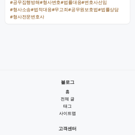
#공무집행방해
#형사변호
#법률대응
#변호사선임
#형사소송
#법적대응
#무고죄
#공무원보호법
#법률상담
#형사전문변호사
블로그
홈
전체 글
태그
사이트맵
고객센터