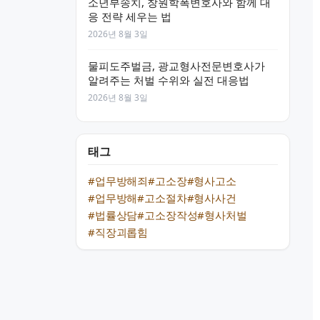
소년부송치, 창원학폭변호사와 함께 대
응 전략 세우는 법
2026년 8월 3일
물피도주벌금, 광교형사전문변호사가
알려주는 처벌 수위와 실전 대응법
2026년 8월 3일
태그
#업무방해죄
#고소장
#형사고소
#업무방해
#고소절차
#형사사건
#법률상담
#고소장작성
#형사처벌
#직장괴롭힘