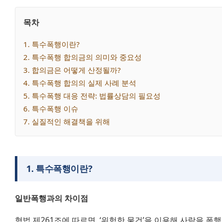
목차
1
. 
특수폭행이란?
2
. 
특수폭행 합의금의 의미와 중요성
3
. 
합의금은 어떻게 산정될까?
4
. 
특수폭행 합의의 실제 사례 분석
5
. 
특수폭행 대응 전략: 법률상담의 필요성
6
. 
특수폭행 이슈
7
. 
실질적인 해결책을 위해
1
.
특수폭행이란?
일반폭행과의 차이점
형법 제261조에 따르면, ‘위험한 물건’을 이용해 사람을 폭행