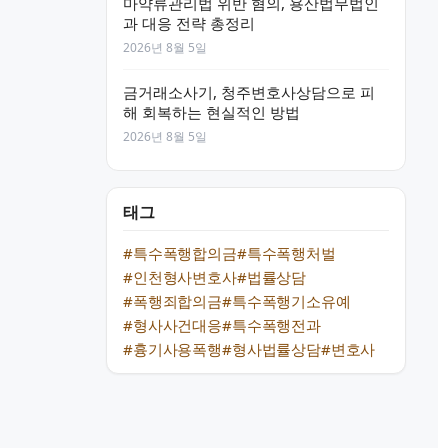
마약류관리법 위반 혐의, 용산법무법인
과 대응 전략 총정리
2026년 8월 5일
금거래소사기, 청주변호사상담으로 피
해 회복하는 현실적인 방법
2026년 8월 5일
태그
#특수폭행합의금
#특수폭행처벌
#인천형사변호사
#법률상담
#폭행죄합의금
#특수폭행기소유예
#형사사건대응
#특수폭행전과
#흉기사용폭행
#형사법률상담
#변호사