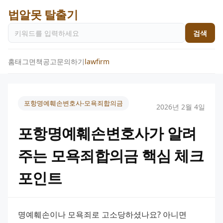
법알못 탈출기
검색
홈
태그
면책공고
문의하기
lawfirm
포항명예훼손변호사-모욕죄합의금
2026년 2월 4일
포항명예훼손변호사가 알려
주는 모욕죄합의금 핵심 체크
포인트
명예훼손이나 모욕죄로 고소당하셨나요? 아니면 