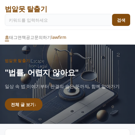
법알못 탈출기
검색
홈
태그
면책공고
문의하기
lawfirm
법알못 탈출기
"법률, 어렵지 않아요"
일상 속 법 이야기부터 판결의 숨은 뜻까지, 함께 알아가기
전체 글 보기
↓