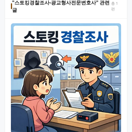
"스토킹경찰조사-광교형사전문변호사" 관련
총
1
편
글