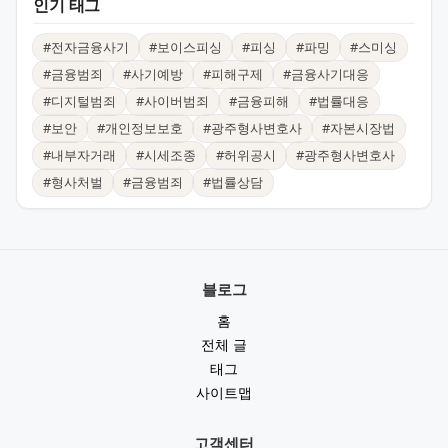
인기 태그
#
전자금융사기
#
보이스피싱
#
피싱
#
파밍
#
스미싱
#
금융범죄
#
사기예방
#
피해구제
#
금융사기대응
#
디지털범죄
#
사이버범죄
#
금융피해
#
법률대응
#
보안
#
개인정보보호
#
광주형사변호사
#
자본시장법
#
내부자거래
#
시세조종
#
허위공시
#
광주형사변호사
#
형사처벌
#
금융범죄
#
법률상담
블로그
홈
전체 글
태그
사이트맵
고객센터