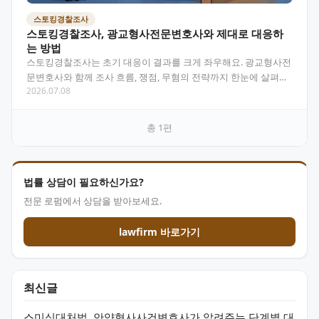
스토킹경찰조사
스토킹경찰조사, 광교형사전문변호사와 제대로 대응하
는 방법
스토킹경찰조사는 초기 대응이 결과를 크게 좌우해요. 광교형사전
문변호사와 함께 조사 흐름, 쟁점, 무혐의 전략까지 한눈에 살펴보
2026.07.08
세요. 목차 스토킹경찰조사란 무엇이고 왜 무서운가요?…
총
1
편
법률 상담이 필요하신가요?
전문 로펌에서 상담을 받아보세요.
lawfirm 바로가기
최신글
스미싱대처법, 안양형사사건변호사가 알려주는 단계별 대