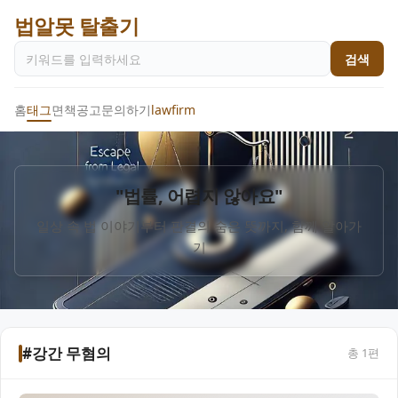
법알못 탈출기
검색
홈
태그
면책공고
문의하기
lawfirm
"법률, 어렵지 않아요"
일상 속 법 이야기부터 판결의 숨은 뜻까지, 함께 알아가
기
#강간 무혐의
총
1
편