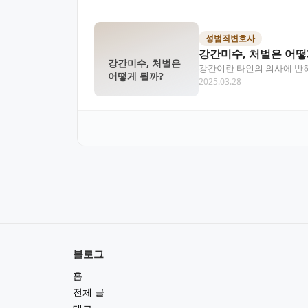
성범죄변호사
강간미수, 처벌은 어떻
강간미수, 처벌은
강간이란 타인의 의사에 반하
어떻게 될까?
2025.03.28
는 범죄로 처벌될 수 있습…
블로그
홈
전체 글