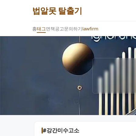
법알못 탈출기
홈
태그
면책공고
문의하기
lawfirm
#강간미수고소