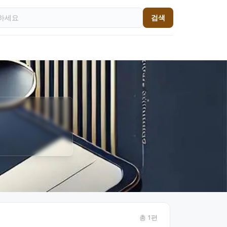
검색
총
1
편