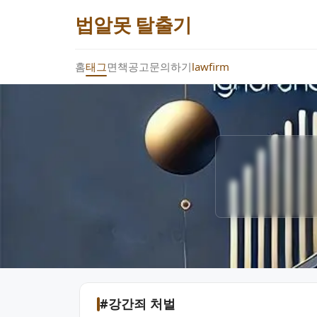
법알못 탈출기
홈
태그
면책공고
문의하기
lawfirm
#강간죄 처벌