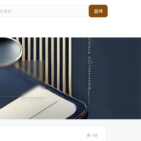
검색
총
1
편