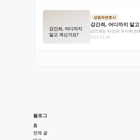
성범죄변호사
강간죄, 어디까지 알고
강간죄, 어디까지
강간죄는 타인의 의사에 반하
알고 계신가요?
2025.03.28
한 매우 무거운 범주에 속…
블로그
홈
전체 글