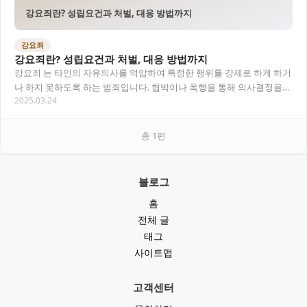
강요죄란? 성립요건과 처벌, 대응 방법까지
강요죄
강요죄란? 성립요건과 처벌, 대응 방법까지
강요죄 는 타인의 자유의사를 억압하여 특정한 행위를 강제로 하게 하거
나 하지 못하도록 하는 범죄입니다. 협박이나 폭행을 통해 의사결정을
2025.03.24
방해하는 이 범죄는 일상에서 생각보다 다양한…
총
1
편
블로그
홈
전체 글
태그
사이트맵
고객센터