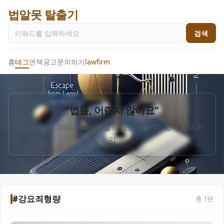
법알못 탈출기
검색
홈
태그
면책공고
문의하기
lawfirm
"법률, 어렵지 않아요"
일상 속 법 이야기부터 판결의 숨은 뜻까지, 함께 알아가
기
#강요죄형량
총
1
편