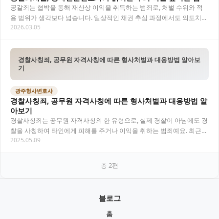
공갈죄는 협박을 통해 재산상 이익을 취득하는 범죄로, 처벌 수위와 적
용 범위가 생각보다 넓습니다. 일상적인 채권 추심 과정에서도 의도치
2026.03.05
않게 공갈죄로 고소되는 경우가 많아 주의가…
경찰사칭죄, 공무원 자격사칭에 따른 형사처벌과 대응방법 알아보
기
광주형사변호사
경찰사칭죄, 공무원 자격사칭에 따른 형사처벌과 대응방법 알
아보기
경찰사칭죄는 공무원 자격사칭의 한 유형으로, 실제 경찰이 아님에도 경
찰을 사칭하여 타인에게 피해를 주거나 이익을 취하는 범죄예요. 최근
2025.05.09
경찰을 사칭한 전화금융사기(보이스피싱)가 증…
총
2
편
블로그
홈