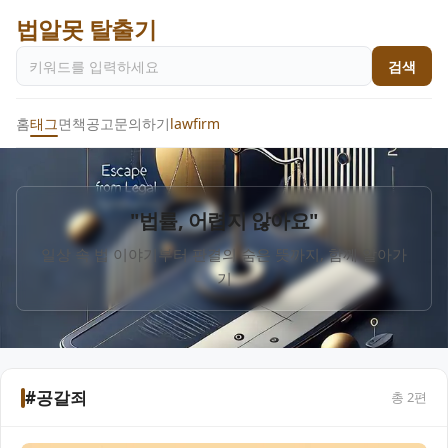
법알못 탈출기
검색
홈
태그
면책공고
문의하기
lawfirm
"법률, 어렵지 않아요"
일상 속 법 이야기부터 판결의 숨은 뜻까지, 함께 알아가
기
#공갈죄
총
2
편