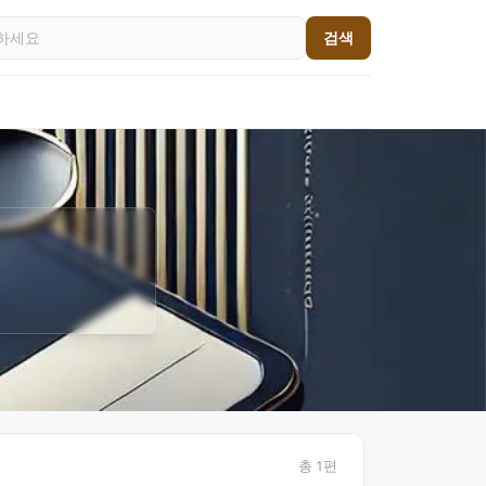
검색
총
1
편