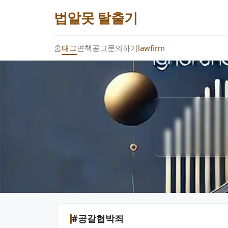
법알못 탈출기
홈
태그
면책공고
문의하기
lawfirm
#공갈협박죄