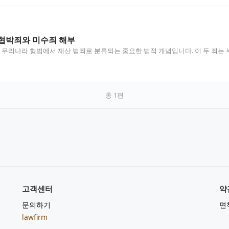
: 협박죄와 미수죄 해부
우리나라 형법에서 재산 범죄로 분류되는 중요한 법적 개념입니다. 이 두 죄는
총
1
편
고객센터
약
문의하기
면
lawfirm