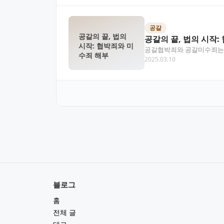
공갈
공갈의 끝, 법의
공갈의 끝, 법의 시작
시작: 협박죄와 미
공갈협박죄와 공갈미수죄는 
수죄 해부
2025.03.10
행위를 다루지만, 그 결과…
블로그
홈
전체 글