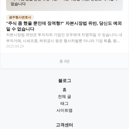
없습니다
광주형사변호사
“주식 좀 했을 뿐인데 징역형?” 자본시장법 위반, 당신도 예외
일 수 없습니다
자본시장법 위반은 투자자와 기업인 모두에게 치명적일 수 있습니다. 내
부자거래, 시세조종, 허위공시 등은 형사처벌뿐 아니라 기업 퇴출, 평생
2025.04.29
낙인으로 이어질 수 있습니다. 이 글에서…
총
3
편
블로그
홈
전체 글
태그
사이트맵
고객센터