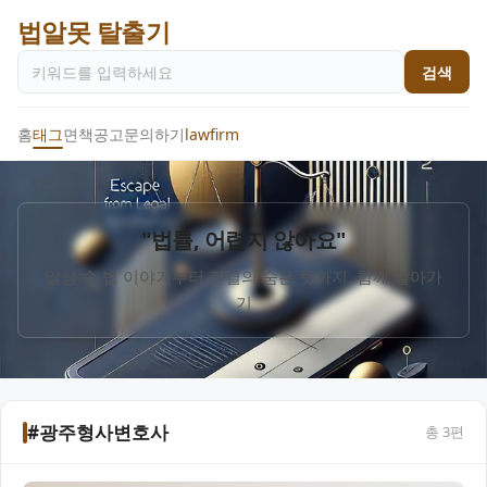
법알못 탈출기
검색
홈
태그
면책공고
문의하기
lawfirm
"법률, 어렵지 않아요"
일상 속 법 이야기부터 판결의 숨은 뜻까지, 함께 알아가
기
#광주형사변호사
총
3
편