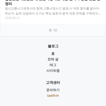
정리
일산교통사고변호사와 함께 교통사망사고 발생 시 어떤 절차를 밟아야
하는지, 실제 상담에서 오가는 핵심 질문과 법적 대응 전략을 구체적으
2026.06.12
로 정리했어요. 목차 일산교통사고변호사가 꼭…
총
1
편
블로그
홈
전체 글
태그
사이트맵
고객센터
문의하기
lawfirm