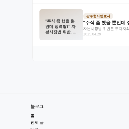
광주형사변호사
“주식 좀 했을 뿐
“주식 좀 했을 뿐인데
인데 징역형?” 자
자본시장법 위반은 투자자와 
본시장법 위반, 당
2025.04.29
있습니다. 이 글에서…
신도 예외일 수 없
습니다
블로그
홈
전체 글