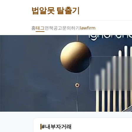
법알못 탈출기
홈
태그
면책공고
문의하기
lawfirm
#내부자거래