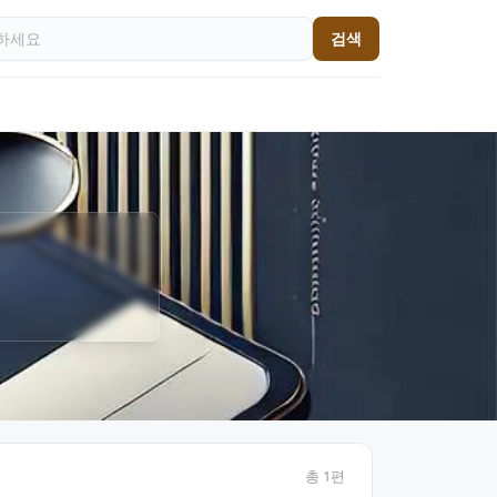
검색
총
1
편