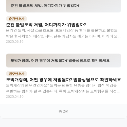
춘천 불법도박 처벌, 어디까지가 위법일까?
춘천변호사
춘천 불법도박 처벌, 어디까지가 위법일까?
온라인 도박, 사설 스포츠토토, 보드게임장 등 형태를 불문하고 불법도
박은 형사처벌의 대상입니다. 단순 가담자도 예외는 아니며, 이익이 오
2025.06.16
갔거나 상습성이 있다면 처벌 수위는 더 높아…
도박개장죄, 어떤 경우에 처벌될까? 법률상담으로 확인하세요
원주변호사
도박개장죄, 어떤 경우에 처벌될까? 법률상담으로 확인하세요
도박개장죄란 무엇인가요? 도박은 단순한 유흥을 넘어서 법적 책임을
수반하는 범죄가 될 수 있습니다. 특히 도박개장죄는 도박행위를 직접
2025.04.10
하는 것을 넘어, 타인이 도박을 할 수 있도록…
총
2
편