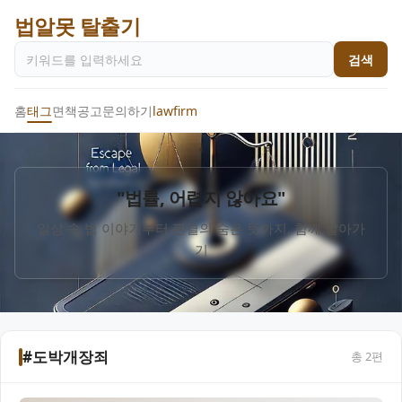
법알못 탈출기
검색
홈
태그
면책공고
문의하기
lawfirm
"법률, 어렵지 않아요"
일상 속 법 이야기부터 판결의 숨은 뜻까지, 함께 알아가
기
#도박개장죄
총
2
편