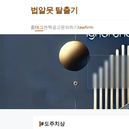
법알못 탈출기
홈
태그
면책공고
문의하기
lawfirm
#도주치상