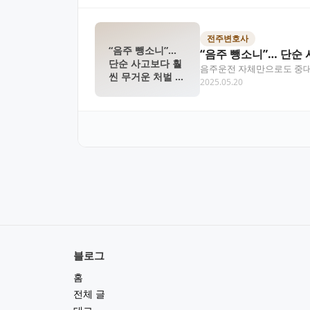
전주변호사
“음주 뺑소니”…
“음주 뺑소니”… 단순
단순 사고보다 훨
음주운전 자체만으로도 중대한
씬 무거운 처벌 받
2025.05.20
사변호사의 조력까…
는 이유는?
블로그
홈
전체 글