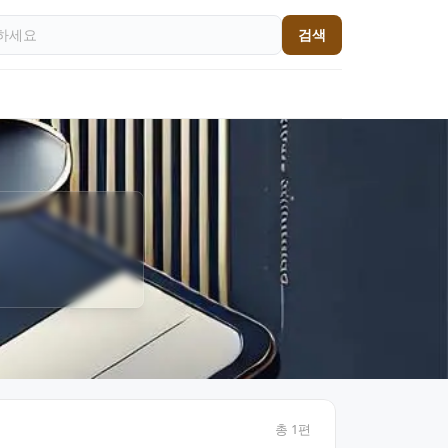
검색
총
1
편