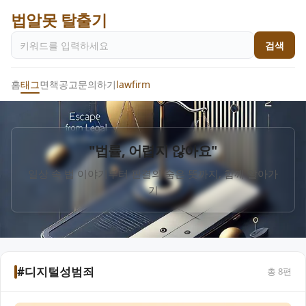
법알못 탈출기
검색
홈
태그
면책공고
문의하기
lawfirm
"법률, 어렵지 않아요"
일상 속 법 이야기부터 판결의 숨은 뜻까지, 함께 알아가
기
#디지털성범죄
총
8
편