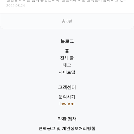
2025.03.24
만, 여전히 정확한 개념과 대응 방법을 모르는…
총
8
편
블로그
홈
전체 글
태그
사이트맵
고객센터
문의하기
lawfirm
약관·정책
면책공고 및 개인정보처리방침