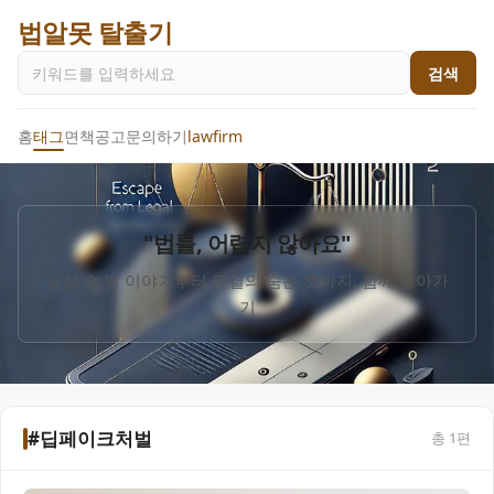
법알못 탈출기
검색
홈
태그
면책공고
문의하기
lawfirm
"법률, 어렵지 않아요"
일상 속 법 이야기부터 판결의 숨은 뜻까지, 함께 알아가
기
#딥페이크처벌
총
1
편