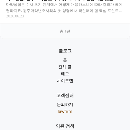
마약상담은 수사 초기 단계에서 어떻게 대응하느냐에 따라 결과가 크게
달라져요. 원주마약변호사와의 첫 상담에서 확인해야 할 핵심 포인트와
2026.06.23
실질적인 대응 전략을 정리했어요. 목차 마약…
총
1
편
블로그
홈
전체 글
태그
사이트맵
고객센터
문의하기
lawfirm
약관·정책