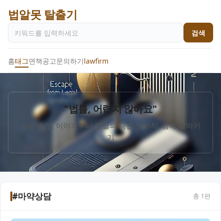
법알못 탈출기
검색
홈
태그
면책공고
문의하기
lawfirm
"법률, 어렵지 않아요"
일상 속 법 이야기부터 판결의 숨은 뜻까지, 함께 알아가
기
#마약상담
총
1
편