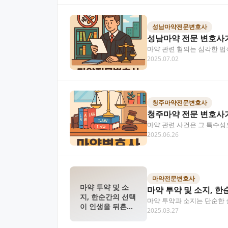
성남마약전문변호사
성남마약 전문 변호사
마약 관련 혐의는 심각한 법
2025.07.02
그리고 마약 사건의…
청주마약전문변호사
청주마약 전문 변호사
마약 관련 사건은 그 특수성
2025.06.26
청주마약 전문 변호…
마약전문변호사
마약 투약 및 소
마약 투약 및 소지, 
지, 한순간의 선택
마약 투약과 소지는 단순한 
이 인생을 뒤흔듭
2025.03.27
수사 초기 대응이 무…
니다