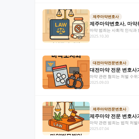
제주마약변호사
제주마약변호사, 마약
마약 범죄는 사회적 인식과 
2025.10.30
법 위반 사건의 특성과…
대전마약전문변호사
대전마약 전문 변호사
마약 관련 혐의는 처벌 수위
2025.09.03
통해 적절한 방어…
제주마약전문변호사
제주마약 전문 변호사가
마약 관련 범죄는 법적 처벌
2025.07.04
의 도움을 받을 수 있는…