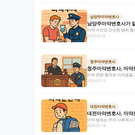
남양주마약변호사
남양주마약변호사가 알
마약 사건은 단순한 범죄 혐
2026.02.26
해하고 초기부터 적절하…
청주마약변호사
청주마약변호사, 마약
마약 관련 혐의로 어려움을 
2026.02.19
호사의 조력으로 최선의…
대전마약변호사
대전마약변호사, 마약
마약 범죄는 우리 사회에서 
2026.01.16
전문적인 법률 조력이…