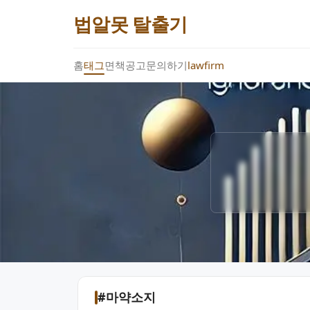
법알못 탈출기
홈
태그
면책공고
문의하기
lawfirm
#마약소지