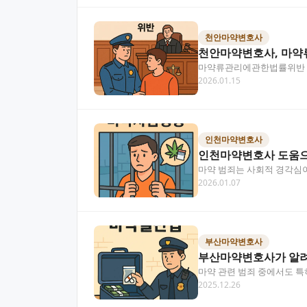
천안마약변호사
천안마약변호사, 마약
마약류관리에관한법률위반 혐
2026.01.15
있죠. 하지만 법적 조력자…
인천마약변호사
인천마약변호사 도움으
마약 범죄는 사회적 경각심이
2026.01.07
인천마약 전문 변호…
부산마약변호사
부산마약변호사가 알려
마약 관련 범죄 중에서도 
2025.12.26
법을 상세히 설명해 드릴게