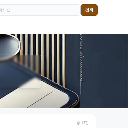
검색
총
13
편