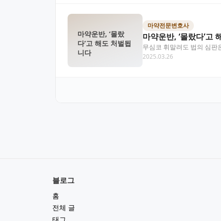
마약전문변호사
마약운반, ‘몰랐
마약운반, ‘몰랐다’고
다’고 해도 처벌됩
무심코 휘말려도 법의 심판은
니다
2025.03.26
이 글에서는 마약운반죄…
블로그
홈
전체 글
태그