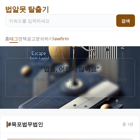
법알못 탈출기
검색
홈
태그
면책공고
문의하기
lawfirm
"법률, 어렵지 않아요"
일상 속 법 이야기부터 판결의 숨은 뜻까지, 함께 알아가
기
#목포법무법인
총
1
편