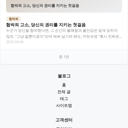
협박죄 고소, 당신의 권리를 지키는 첫걸음
협박죄
협박죄 고소, 당신의 권리를 지키는 첫걸음
누군가 당신을 협박했다면, 그 순간의 불쾌함과 불안감은 쉽게 잊히지
않죠. "그냥 말뿐이겠지"라며 애써 넘기려 해도, 머릿속엔 "혹시 진짜로
2025.03.06
무슨 일이 생기면 어쩌지?"라는 걱정이…
총
1
편
블로그
홈
전체 글
태그
사이트맵
고객센터