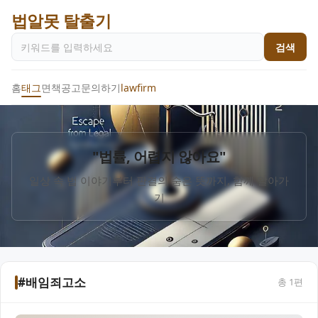
법알못 탈출기
검색
홈
태그
면책공고
문의하기
lawfirm
"법률, 어렵지 않아요"
일상 속 법 이야기부터 판결의 숨은 뜻까지, 함께 알아가
기
#배임죄고소
총
1
편