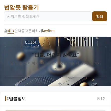
법알못 탈출기
검색
홈
태그
면책공고
문의하기
lawfirm
"법률, 어렵지 않아요"
일상 속 법 이야기부터 판결의 숨은 뜻까지, 함께 알아가
기
#법률정보
총
3
편