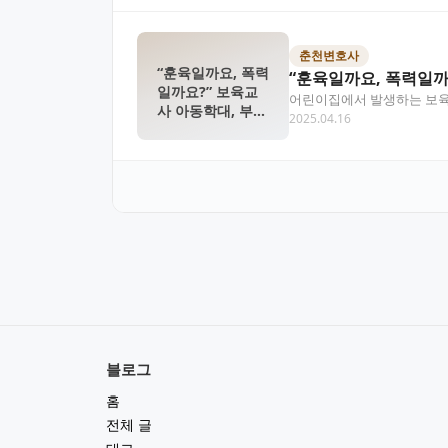
춘천변호사
“훈육일까요, 폭력
“훈육일까요, 폭력일까
일까요?” 보육교
어린이집에서 발생하는 보육교
사 아동학대, 부모
2025.04.16
있는 대응 방법까지 법…
가 꼭 알아야 할
법적 경계선
블로그
홈
전체 글