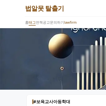
법알못 탈출기
홈
태그
면책공고
문의하기
lawfirm
#보육교사아동학대