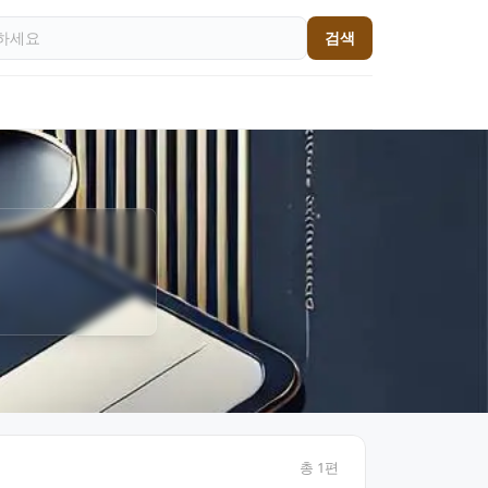
검색
총
1
편