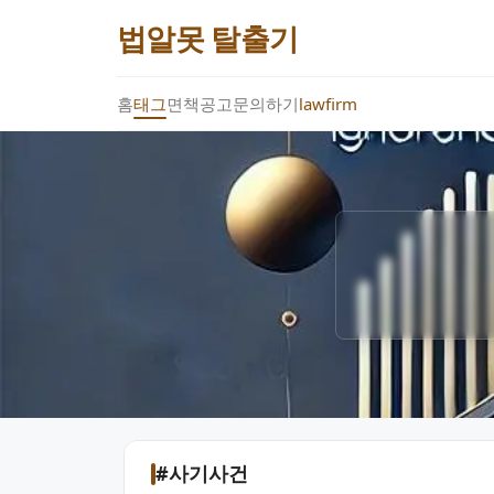
법알못 탈출기
홈
태그
면책공고
문의하기
lawfirm
#사기사건