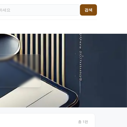
검색
총
1
편