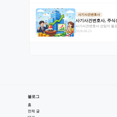
사기사건변호사
사기사건변호사, 주식
사기사건변호사 선임이 필요한
2026.06.23
중심으로 정리해 드…
블로그
홈
전체 글