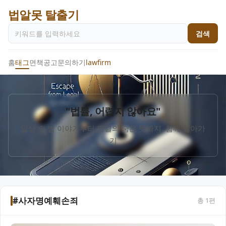
법알못 탈출기
검색
홈
태그
면책공고
문의하기
lawfirm
"법률, 어렵지 않아요"
일상 속 법 이야기부터 판결의 숨은 뜻까지, 함께 알아가
기
#사자명예훼손죄
총
1
편