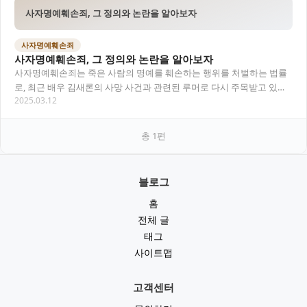
사자명예훼손죄, 그 정의와 논란을 알아보자
사자명예훼손죄
사자명예훼손죄, 그 정의와 논란을 알아보자
사자명예훼손죄는 죽은 사람의 명예를 훼손하는 행위를 처벌하는 법률
로, 최근 배우 김새론의 사망 사건과 관련된 루머로 다시 주목받고 있습
2025.03.12
니다. 이 글에서는 사자명예훼손죄의 정의, 구…
총
1
편
블로그
홈
전체 글
태그
사이트맵
고객센터