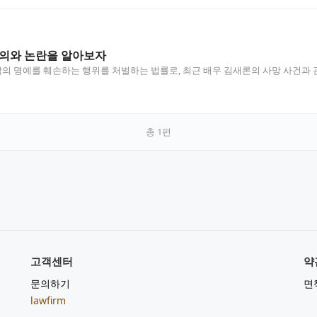
정의와 논란을 알아보자
 명예를 훼손하는 행위를 처벌하는 법률로, 최근 배우 김새론의 사망 사건과 
총
1
편
고객센터
약
문의하기
면
lawfirm