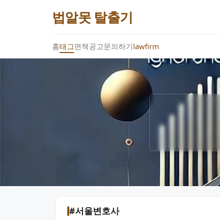
법알못 탈출기
홈
태그
면책공고
문의하기
lawfirm
#서울변호사