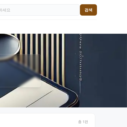
검색
총
1
편