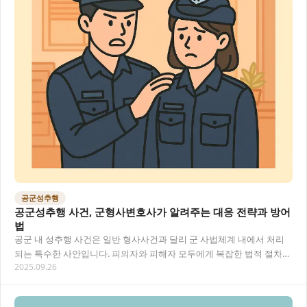
공군성추행
공군성추행 사건, 군형사변호사가 알려주는 대응 전략과 방어
법
공군 내 성추행 사건은 일반 형사사건과 달리 군 사법체계 내에서 처리
되는 특수한 사안입니다. 피의자와 피해자 모두에게 복잡한 법적 절차와
2025.09.26
군 조직의 특성이 얽혀 있어 군형사변호사의…