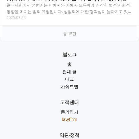
현대사회에서 성범죄는 피해자와 가해자 모두에게 심각한 법적·사회적
영향을 미치는 범죄 유형입니다. 성범죄에 대한 경각심이 높아지고 있지
2025.03.24
만, 여전히 정확한 개념과 대응 방법을 모르는…
총
15
편
블로그
홈
전체 글
태그
사이트맵
고객센터
문의하기
lawfirm
약관·정책