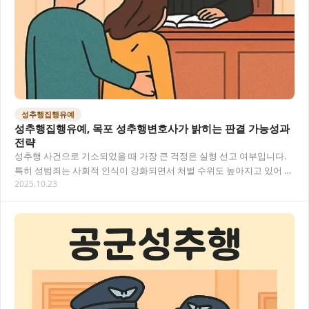
성추행집행유예
성추행집행유예, 목포 성추행변호사가 밝히는 판결 가능성과
전략
성추행 사건으로 기소되었을 때 가장 큰 걱정은 실형 선고 여부입니다.
특히 성범죄는 사회적 인식이 강화되면서 처벌 수위도 높아지고 있어 더
2025.10.23
욱 불안하실 텐데요. 성추행집행유예 판결을…