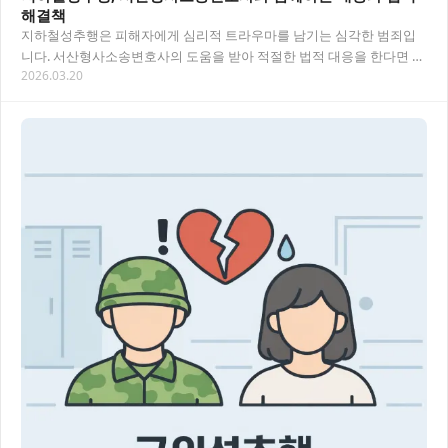
해결책
지하철성추행은 피해자에게 심리적 트라우마를 남기는 심각한 범죄입
니다. 서산형사소송변호사의 도움을 받아 적절한 법적 대응을 한다면 피
2026.03.20
해 회복과 가해자 처벌이 가능해요. 이 글에서는…