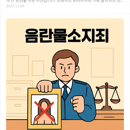
게 큰 혼란을 주는 사안입니다. 피해자의 트라우마와 가해 혐의자의 반
2025.12.09
박이 충돌하는 과정에서 진실 규명이 어려운 경…