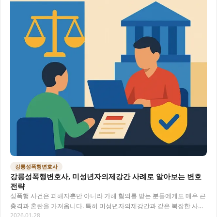
강릉성폭행변호사
강릉성폭행변호사, 미성년자의제강간 사례로 알아보는 변호
전략
성폭행 사건은 피해자뿐만 아니라 가해 혐의를 받는 분들에게도 매우 큰
충격과 혼란을 가져옵니다. 특히 미성년자의제강간과 같은 복잡한 사안
2026.01.28
은 법적 지식이 부족하면 대응하기 어려운데요…