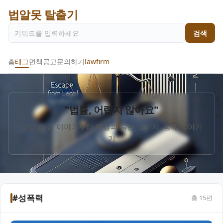
법알못 탈출기
검색
홈
태그
면책공고
문의하기
lawfirm
"법률, 어렵지 않아요"
일상 속 법 이야기부터 판결의 숨은 뜻까지, 함께 알아가
기
#성폭력
총
15
편