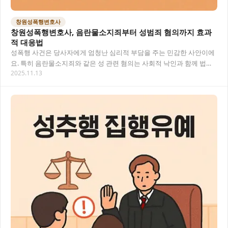
창원성폭행변호사
창원성폭행변호사, 음란물소지죄부터 성범죄 혐의까지 효과
적 대응법
성폭행 사건은 당사자에게 엄청난 심리적 부담을 주는 민감한 사안이에
요. 특히 음란물소지죄와 같은 성 관련 혐의는 사회적 낙인과 함께 법적
2025.11.13
처벌까지 따르기 때문에 전문적인 법률 조력…