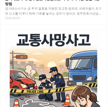
방법
금거래소사기는 금 투자 열풍을 악용한 정교한 범죄로, 피해자들이 초기
에 신고를 미루다 회복 기회를 놓치는 경우가 많아요. 청주변호사상담을
2026.08.05
통해 피해 유형부터 법적 대응 전략까지 구…