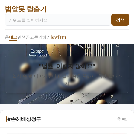
법알못 탈출기
검색
홈
태그
면책공고
문의하기
lawfirm
"법률, 어렵지 않아요"
일상 속 법 이야기부터 판결의 숨은 뜻까지, 함께 알아가
기
#손해배상청구
총
4
편