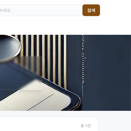
검색
총
1
편