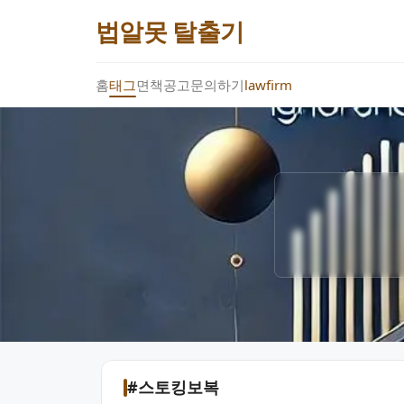
법알못 탈출기
홈
태그
면책공고
문의하기
lawfirm
#스토킹보복