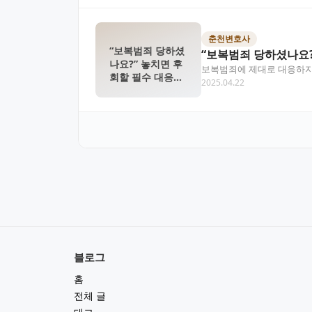
춘천변호사
“보복범죄 당하셨
“보복범죄 당하셨나요?
나요?” 놓치면 후
보복범죄에 제대로 대응하지 
회할 필수 대응법
2025.04.22
가해자가 보복 심리…
총정리
블로그
홈
전체 글