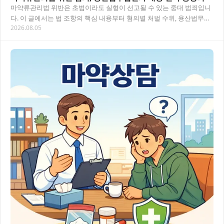
마약류관리법 위반은 초범이라도 실형이 선고될 수 있는 중대 범죄입니
다. 이 글에서는 법 조항의 핵심 내용부터 혐의별 처벌 수위, 용산법무법
2026.08.05
인을 통한 실질적 법률상담 흐름까지 한 번…