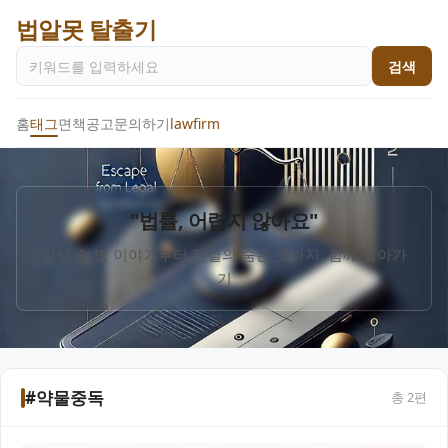
법알못 탈출기
검색
홈
태그
면책공고
문의하기
lawfirm
"법률, 어렵지 않아요"
일상 속 법 이야기부터 판결의 숨은 뜻까지, 함께 알아가
기
#약물중독
총
2
편