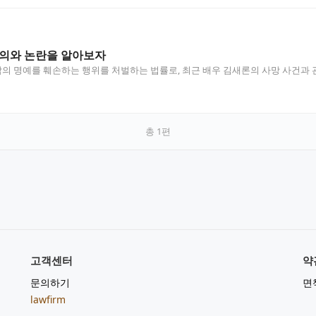
정의와 논란을 알아보자
 명예를 훼손하는 행위를 처벌하는 법률로, 최근 배우 김새론의 사망 사건과 
총
1
편
고객센터
약
문의하기
면
lawfirm