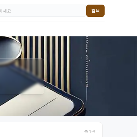
검색
총
1
편