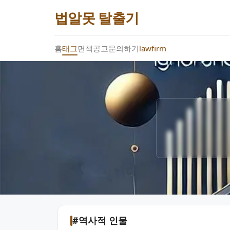
법알못 탈출기
홈
태그
면책공고
문의하기
lawfirm
#역사적 인물