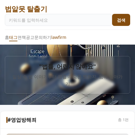
법알못 탈출기
검색
홈
태그
면책공고
문의하기
lawfirm
"법률, 어렵지 않아요"
일상 속 법 이야기부터 판결의 숨은 뜻까지, 함께 알아가
기
#영업방해죄
총
1
편