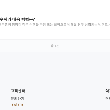
수위와 대응 방법은?
무원의 정당한 직무 수행을 폭행 또는 협박으로 방해할 경우 성립되는 범죄로,
…
총
1
편
고객센터
약
문의하기
면
lawfirm