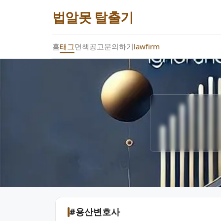
법알못 탈출기
홈
태그
면책공고
문의하기
lawfirm
#용산변호사