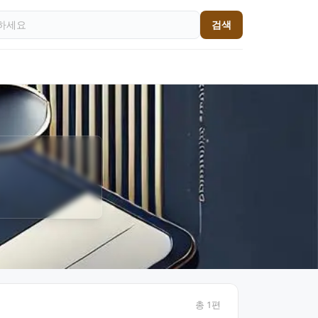
검색
총
1
편