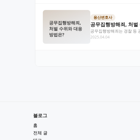
용산변호사
공무집행방해죄,
공무집행방해죄, 처벌 
처벌 수위와 대응
공무집행방해죄는 경찰 등 공
방법은?
2025.04.04
는 공무집행방해죄의 정의,
블로그
홈
전체 글