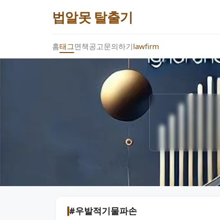
법알못 탈출기
홈
태그
면책공고
문의하기
lawfirm
#우발적기물파손