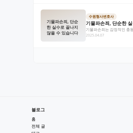
수원형사변호사
기물파손죄, 단순
기물파손죄, 단순한 실
한 실수로 끝나지
기물파손죄는 감정적인 충동
않을 수 있습니다
2025.04.07
엄격히 규율되며, 민형사상
블로그
홈
전체 글