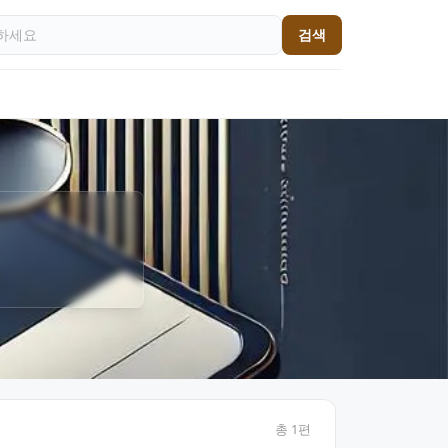
검색
총
1
편