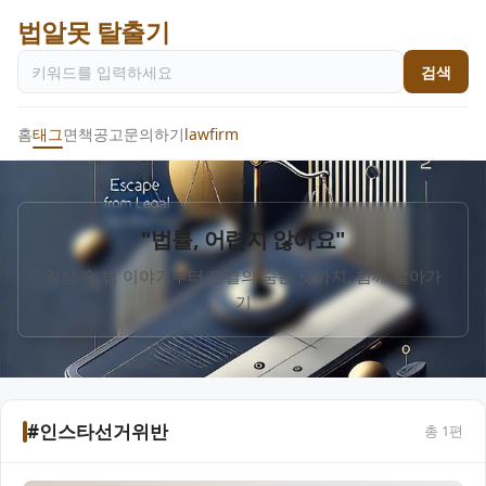
법알못 탈출기
검색
홈
태그
면책공고
문의하기
lawfirm
"법률, 어렵지 않아요"
일상 속 법 이야기부터 판결의 숨은 뜻까지, 함께 알아가
기
#인스타선거위반
총
1
편