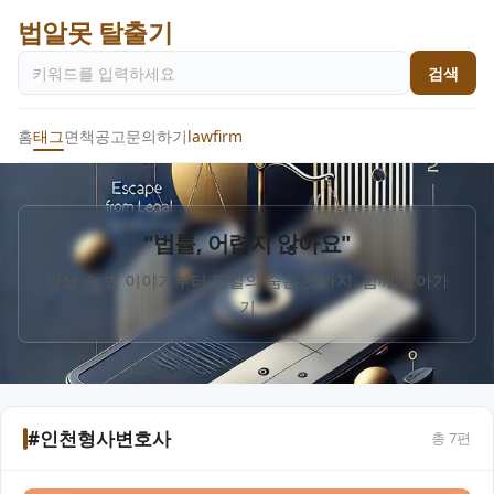
법알못 탈출기
검색
홈
태그
면책공고
문의하기
lawfirm
"법률, 어렵지 않아요"
일상 속 법 이야기부터 판결의 숨은 뜻까지, 함께 알아가
기
#인천형사변호사
총
7
편