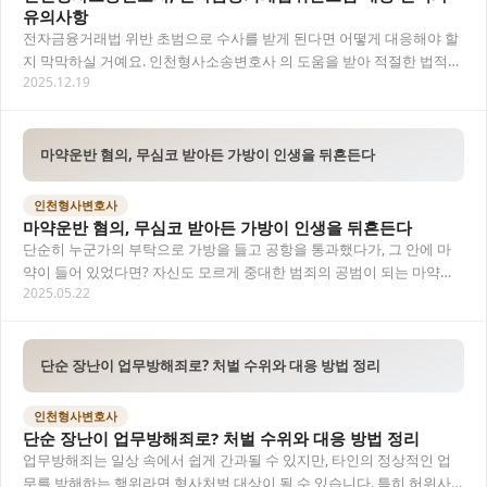
유의사항
전자금융거래법 위반 초범으로 수사를 받게 된다면 어떻게 대응해야 할
지 막막하실 거예요. 인천형사소송변호사 의 도움을 받아 적절한 법적
2025.12.19
대응을 통해 혐의를 벗거나 처벌을 최소화할 수…
마약운반 혐의, 무심코 받아든 가방이 인생을 뒤흔든다
인천형사변호사
마약운반 혐의, 무심코 받아든 가방이 인생을 뒤흔든다
단순히 누군가의 부탁으로 가방을 들고 공항을 통과했다가, 그 안에 마
약이 들어 있었다면? 자신도 모르게 중대한 범죄의 공범이 되는 마약운
2025.05.22
반 혐의는 생각보다 우리 일상 가까이에 있습…
단순 장난이 업무방해죄로? 처벌 수위와 대응 방법 정리
인천형사변호사
단순 장난이 업무방해죄로? 처벌 수위와 대응 방법 정리
업무방해죄는 일상 속에서 쉽게 간과될 수 있지만, 타인의 정상적인 업
무를 방해하는 행위라면 형사처벌 대상이 될 수 있습니다. 특히 허위사