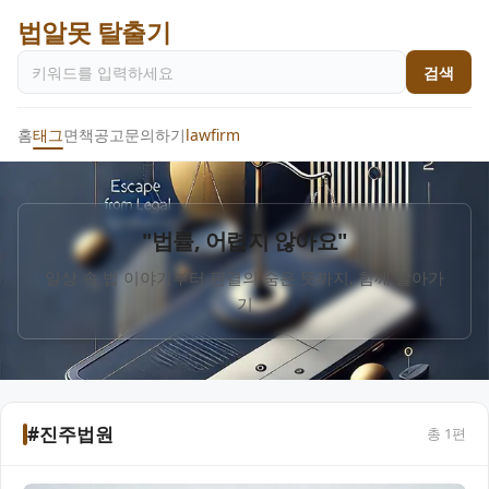
법알못 탈출기
검색
홈
태그
면책공고
문의하기
lawfirm
"법률, 어렵지 않아요"
일상 속 법 이야기부터 판결의 숨은 뜻까지, 함께 알아가
기
#진주법원
총
1
편