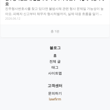
요
진주형사변호사를 찾고 있다면 불법사채 관련 형사 문제일 가능성이 높
아요. 피해자 신고부터 채무자 형사처벌까지, 실제 대응 흐름을 알기 쉽
2026.06.12
게 정리했습니다. 목차 진주형사변호사가 보는…
총
1
편
블로그
홈
전체 글
태그
사이트맵
고객센터
문의하기
lawfirm