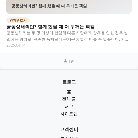
공동상해죄란? 함께 했을 때 더 무거운 책임
안양변호사
공동상해죄란? 함께 했을 때 더 무거운 책임
공동상해죄는 두 명 이상이 합심해 다른 사람에게 상해를 입힌 경우 성
립하는 범죄로, 단순한 폭행보다 무거운 처벌이 따를 수 있습니다. 처벌
2025.04.14
수위, 공동정범의 요건, 실제 사례 등을…
총
1
편
블로그
홈
전체 글
태그
사이트맵
고객센터