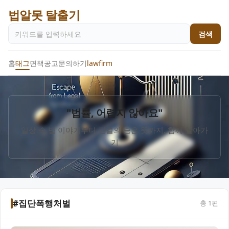
법알못 탈출기
검색
홈
태그
면책공고
문의하기
lawfirm
"법률, 어렵지 않아요"
일상 속 법 이야기부터 판결의 숨은 뜻까지, 함께 알아가
기
#집단폭행처벌
총
1
편