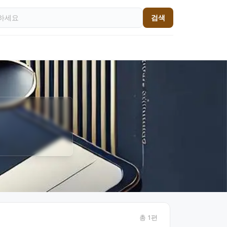
검색
총
1
편