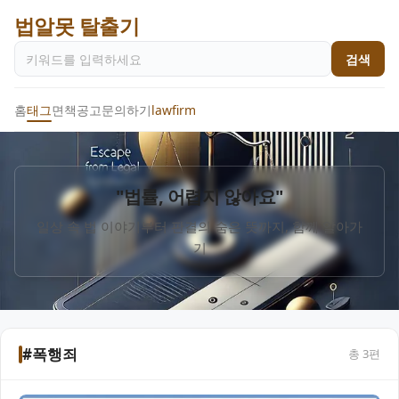
법알못 탈출기
검색
홈
태그
면책공고
문의하기
lawfirm
"법률, 어렵지 않아요"
일상 속 법 이야기부터 판결의 숨은 뜻까지, 함께 알아가
기
#폭행죄
총
3
편