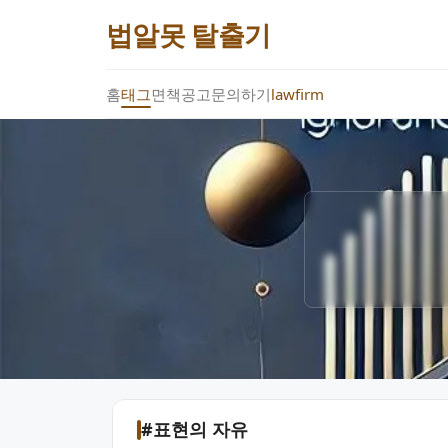
법알못 탈출기
홈
태그
면책공고
문의하기
lawfirm
#표현의 자유