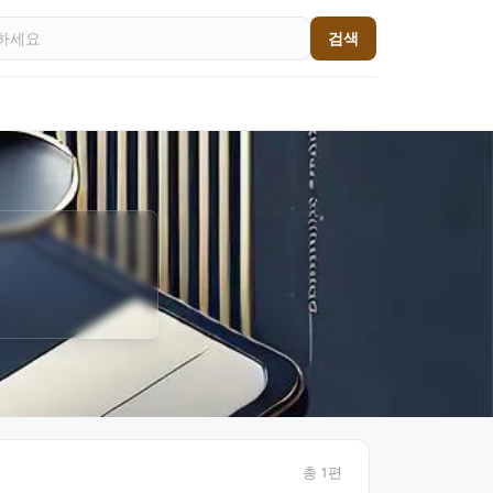
검색
총
1
편