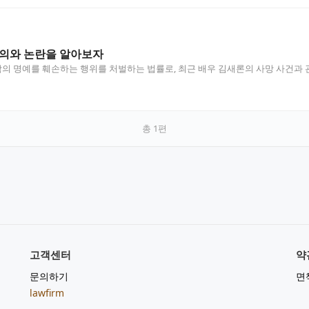
정의와 논란을 알아보자
 명예를 훼손하는 행위를 처벌하는 법률로, 최근 배우 김새론의 사망 사건과 
총
1
편
고객센터
약
문의하기
면
lawfirm