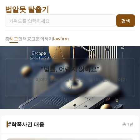
법알못 탈출기
검색
홈
태그
면책공고
문의하기
lawfirm
"법률, 어렵지 않아요"
일상 속 법 이야기부터 판결의 숨은 뜻까지, 함께 알아가
기
#학폭사건 대응
총
1
편