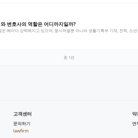
위와 변호사의 역할은 어디까지일까?
은 해마다 강력해지고 있으며, 형사처벌뿐 아니라 생활기록부 기재, 전학, 소
…
총
1
편
고객센터
약
문의하기
면
lawfirm