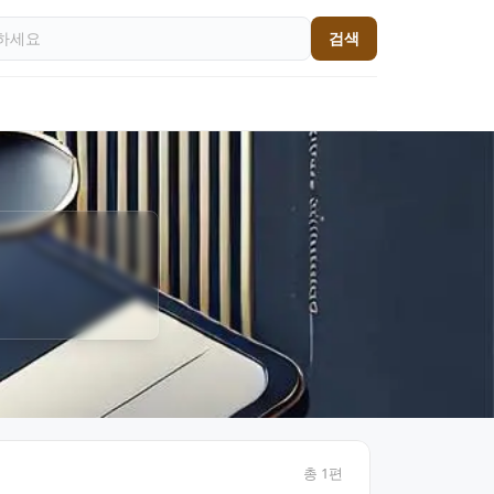
검색
총
1
편