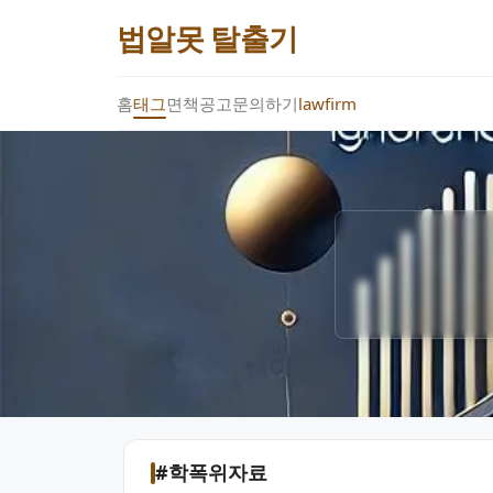
법알못 탈출기
홈
태그
면책공고
문의하기
lawfirm
#학폭위자료