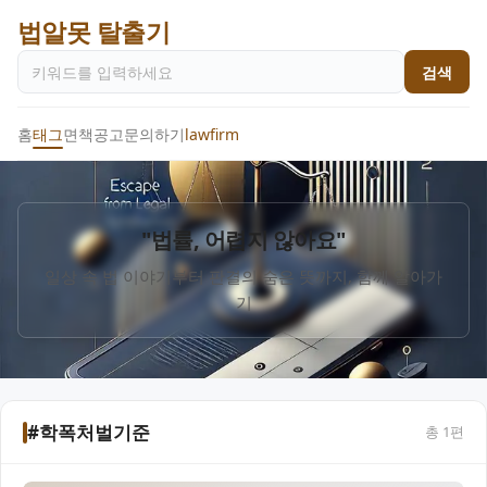
법알못 탈출기
검색
홈
태그
면책공고
문의하기
lawfirm
"법률, 어렵지 않아요"
일상 속 법 이야기부터 판결의 숨은 뜻까지, 함께 알아가
기
#학폭처벌기준
총
1
편