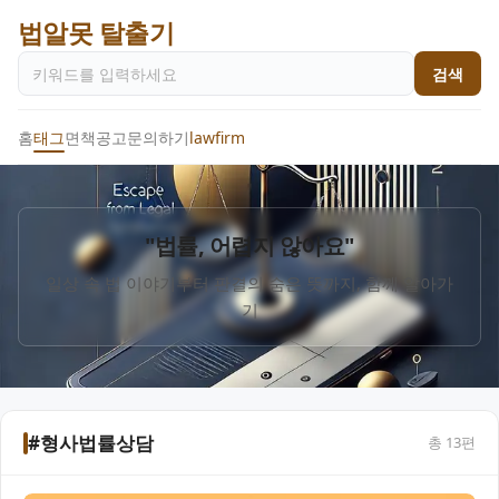
법알못 탈출기
검색
홈
태그
면책공고
문의하기
lawfirm
"법률, 어렵지 않아요"
일상 속 법 이야기부터 판결의 숨은 뜻까지, 함께 알아가
기
#형사법률상담
총
13
편