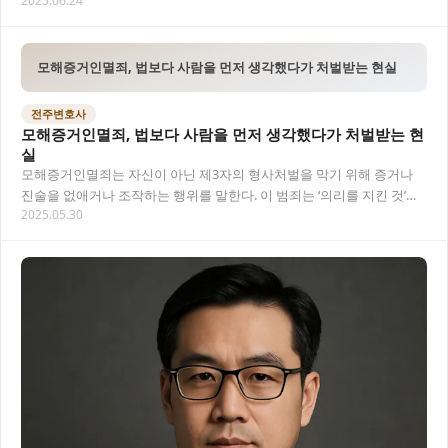
2025.06.24
게 좌우할 수 있어요. 형사법 분야에서의 전문…
모해증거인멸죄, 법보다 사람을 먼저 생각했다가 처벌받는 현실
전주변호사
모해증거인멸죄, 법보다 사람을 먼저 생각했다가 처벌받는 현
실
모해증거인멸죄는 자신이 아닌 제3자의 형사처벌을 막기 위해 증거나
진술을 없애거나 조작하는 행위를 말한다. 이 범죄는 ‘의리를 지킨 것’이
2025.05.30
라는 변명으로는 절대 가볍게 다뤄지지 않는…