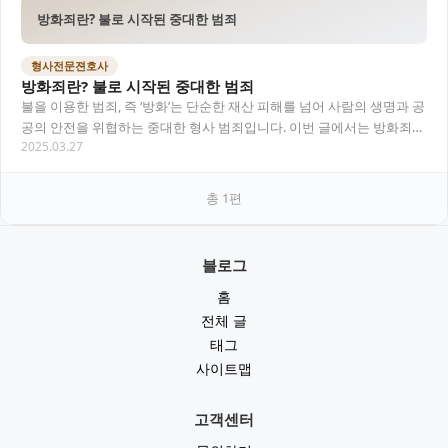
방화죄란? 불로 시작된 중대한 범죄
형사전문젼호사
방화죄란? 불로 시작된 중대한 범죄
불을 이용한 범죄, 즉 ‘방화’는 단순한 재산 피해를 넘어 사람의 생명과 공
공의 안전을 위협하는 중대한 형사 범죄입니다. 이번 글에서는 방화죄의
2025.03.27
구성요건부터 처벌 수위, 관련 사례…
총
1
편
블로그
홈
전체 글
태그
사이트맵
고객센터