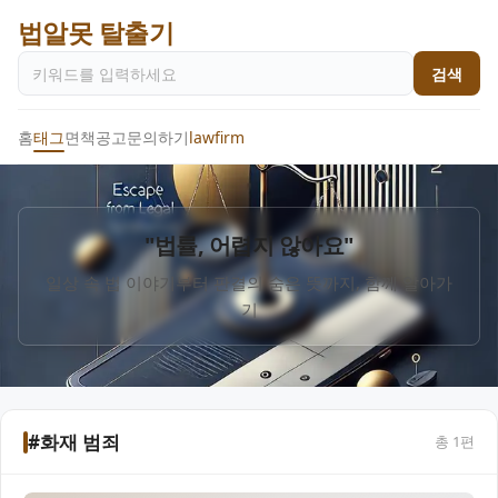
법알못 탈출기
검색
홈
태그
면책공고
문의하기
lawfirm
"법률, 어렵지 않아요"
일상 속 법 이야기부터 판결의 숨은 뜻까지, 함께 알아가
기
#화재 범죄
총
1
편